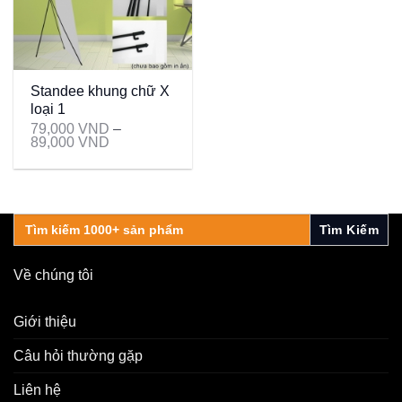
Standee khung chữ X
loại 1
79,000
VND
–
89,000
VND
Search
for:
Về chúng tôi
Giới thiệu
Câu hỏi thường gặp
Liên hệ