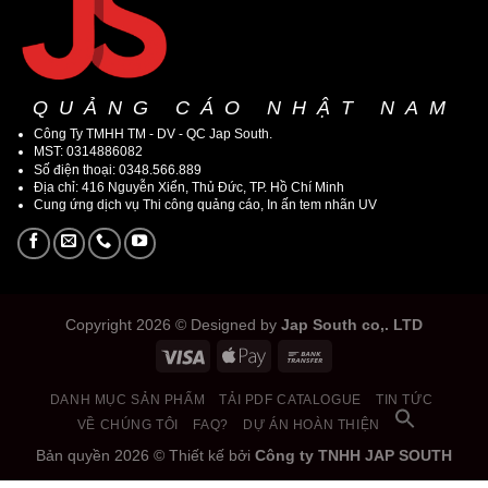
QUẢNG CÁO NHẬT NAM
Công Ty TMHH TM - DV - QC Jap South.
MST: 0314886082
Số điện thoại: 0348.566.889
Địa chỉ: 416 Nguyễn Xiển, Thủ Đức, TP. Hồ Chí Minh
Cung ứng dịch vụ Thi công quảng cáo, In ấn tem nhãn UV
Copyright 2026 © Designed by
Jap South co,. LTD
DANH MỤC SẢN PHẨM
TẢI PDF CATALOGUE
TIN TỨC
VỀ CHÚNG TÔI
FAQ?
DỰ ÁN HOÀN THIỆN
Bản quyền 2026 © Thiết kế bởi
Công ty TNHH JAP SOUTH