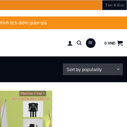
rình tích điểm giảm giá
0
VND