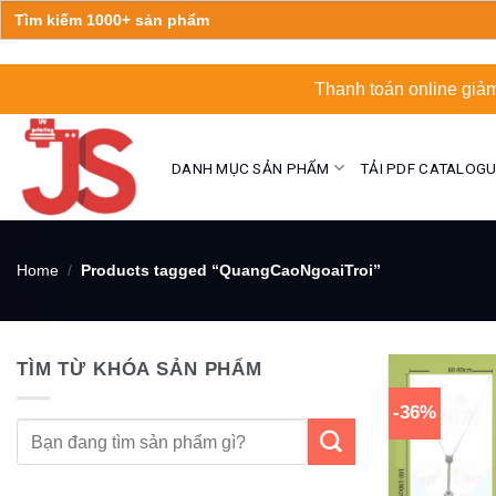
Search
for:
Skip
Thanh toán online giảm
to
content
DANH MỤC SẢN PHẨM
TẢI PDF CATALOG
Home
/
Products tagged “QuangCaoNgoaiTroi”
TÌM TỪ KHÓA SẢN PHẨM
-36%
Search
for: