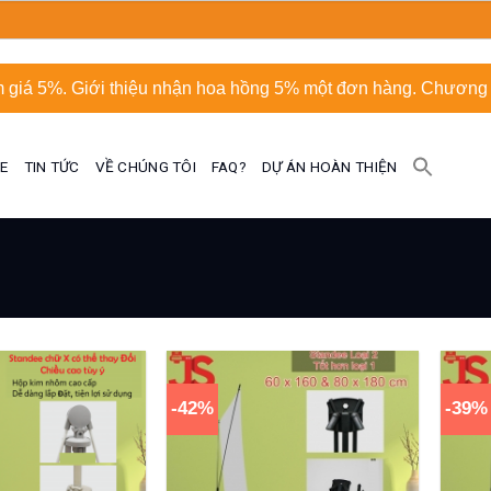
 giá 5%. Giới thiệu nhận hoa hồng 5% một đơn hàng. Chương t
UE
TIN TỨC
VỀ CHÚNG TÔI
FAQ?
DỰ ÁN HOÀN THIỆN
-42%
-39%