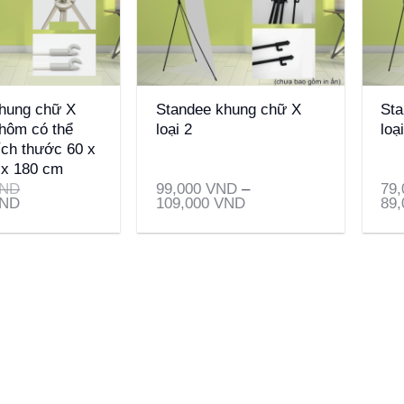
+
+
hung chữ X
Standee khung chữ X
Sta
hôm có thể
loại 2
loạ
ích thước 60 x
 x 180 cm
ND
99,000
VND
–
79
ND
109,000
VND
89