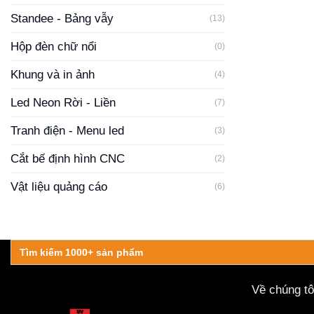
Standee - Bảng vẫy
(13)
Hộp đèn chữ nổi
(0)
Khung và in ảnh
(4)
Led Neon Rời - Liền
(7)
Tranh điện - Menu led
(3)
Cắt bế định hình CNC
(2)
Vật liệu quảng cáo
(6)
Search
for:
Về chúng tô