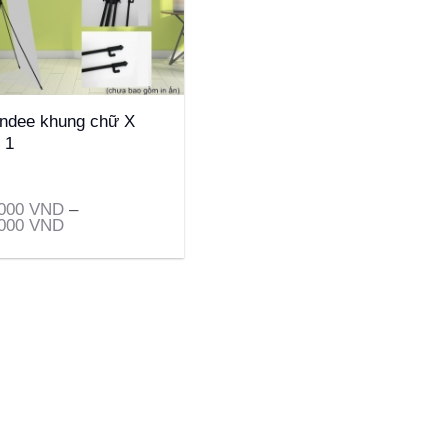
ndee khung chữ X
i 1
,000
VND
–
,000
VND