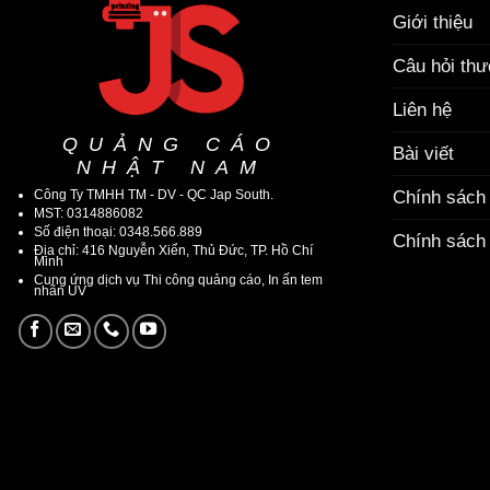
Giới thiệu
Câu hỏi th
Liên hệ
QUẢNG CÁO
Bài viết
NHẬT NAM
Công Ty TMHH TM - DV - QC Jap South.
Chính sách
MST: 0314886082
Số điện thoại: 0348.566.889
Chính sách 
Địa chỉ: 416 Nguyễn Xiển, Thủ Đức, TP. Hồ Chí
Minh
Cung ứng dịch vụ Thi công quảng cáo, In ấn tem
nhãn UV