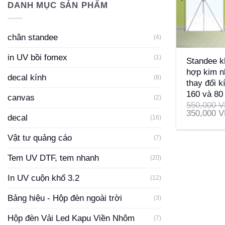
DANH MỤC SẢN PHẨM
chân standee
(4)
+
in UV bồi fomex
(1)
Standee k
hợp kim n
decal kính
(8)
thay đổi k
160 và 80
canvas
(2)
550,000
V
350,000
V
decal
(16)
Vật tư quảng cáo
(7)
Tem UV DTF, tem nhanh
(20)
In UV cuộn khổ 3.2
(12)
Bảng hiệu - Hộp đèn ngoài trời
(3)
Hộp đèn Vải Led Kapu Viền Nhôm
(7)