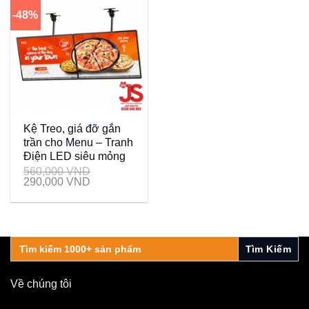
-48%
Kệ Treo, giá đỡ gắn
trần cho Menu – Tranh
Điện LED siêu mỏng
560,000
VND
290,000
VND
Search
for:
Về chúng tôi