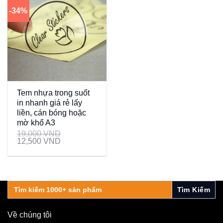
-34%
Tem nhựa trong suốt
in nhanh giá rẻ lấy
liền, cán bóng hoặc
mờ khổ A3
19,000
VND
12,500
VND
Search
for:
Về chúng tôi