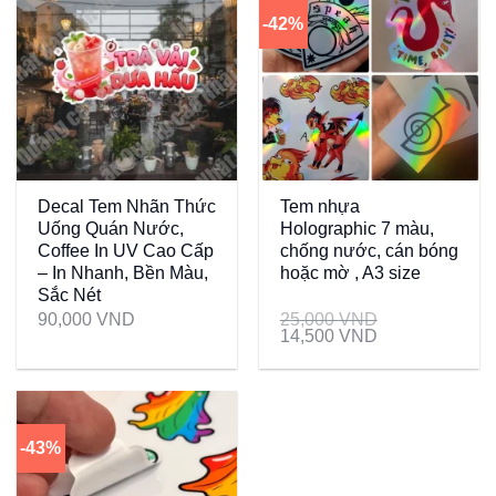
-42%
Decal Tem Nhãn Thức
Tem nhựa
Uống Quán Nước,
Holographic 7 màu,
Coffee In UV Cao Cấp
chống nước, cán bóng
– In Nhanh, Bền Màu,
hoặc mờ , A3 size
Sắc Nét
90,000
VND
25,000
VND
14,500
VND
-43%