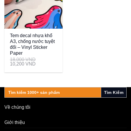
Tem decal nhựa khổ
A3, chống nước tuyệt
đối – Vinyl Sticker
Paper
18,000
VND
10,200
VND
Search
for:
Về chúng tôi
Giới thiệu