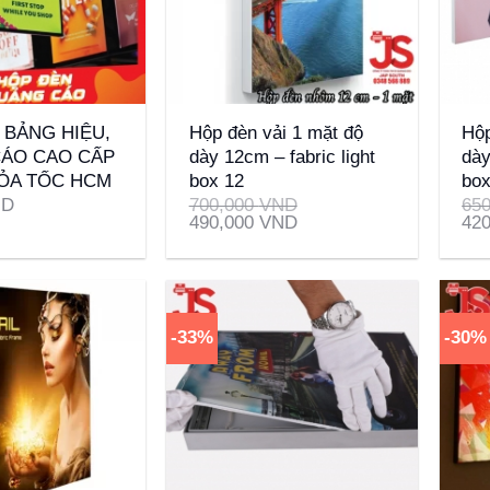
+
+
 BẢNG HIỆU,
Hộp đèn vải 1 mặt độ
Hộp
ÁO CAO CẤP
dày 12cm – fabric light
dày
HỎA TỐC HCM
box 12
bo
ND
700,000
VND
65
490,000
VND
42
-33%
-30%