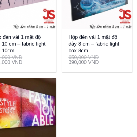
+
 đèn vải 1 mặt độ
Hộp đèn vải 1 mặt độ
 10 cm – fabric light
dày 8 cm – fabric light
x 10cm
box 8cm
0,000
VND
650,000
VND
0,000
VND
390,000
VND