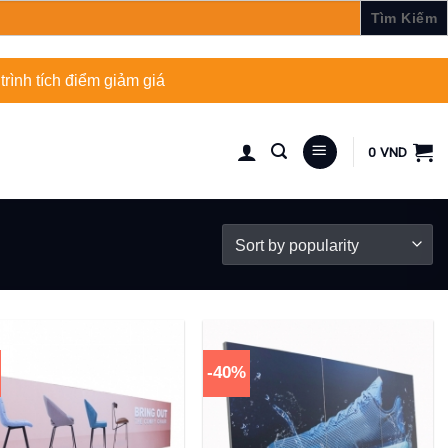
rình tích điểm giảm giá
0
VND
-40%