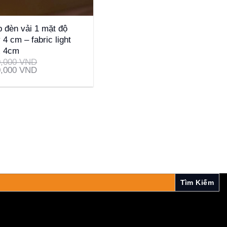
 đèn vải 1 mặt độ
 4 cm – fabric light
x 4cm
0,000
VND
0,000
VND