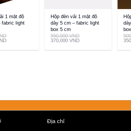
+
+
ải 1 mặt độ
Hộp đèn vải 1 mặt độ
Hộp
fabric light
dày 5 cm – fabric light
dày
box 5 cm
bo
ND
550,000
VND
50
ND
370,000
VND
35
i
Địa chỉ