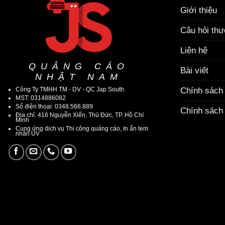
Giới thiệu
Câu hỏi th
Liên hệ
QUẢNG CÁO
Bài viết
NHẬT NAM
Công Ty TMHH TM - DV - QC Jap South.
Chính sách
MST: 0314886082
Số điện thoại: 0348.566.889
Chính sách 
Địa chỉ: 416 Nguyễn Xiển, Thủ Đức, TP. Hồ Chí
Minh
Cung ứng dịch vụ Thi công quảng cáo, In ấn tem
nhãn UV