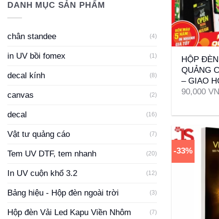
DANH MỤC SẢN PHẨM
chân standee
(4)
+
in UV bồi fomex
(1)
HỘP ĐÈN
QUẢNG C
decal kính
(8)
– GIAO 
90,000
V
canvas
(2)
decal
(16)
Vật tư quảng cáo
(7)
-33%
Tem UV DTF, tem nhanh
(20)
In UV cuộn khổ 3.2
(12)
Bảng hiệu - Hộp đèn ngoài trời
(3)
Hộp đèn Vải Led Kapu Viền Nhôm
(7)