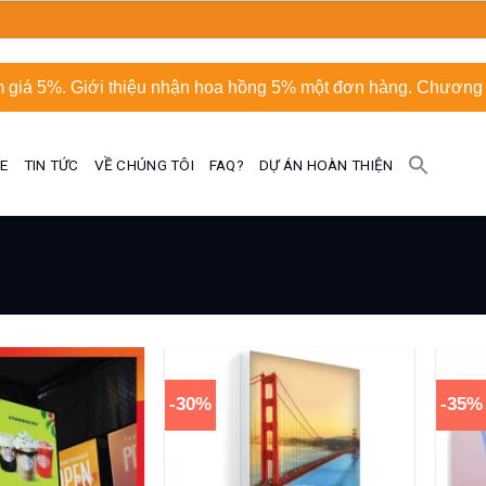
 giá 5%. Giới thiệu nhận hoa hồng 5% một đơn hàng. Chương t
UE
TIN TỨC
VỀ CHÚNG TÔI
FAQ?
DỰ ÁN HOÀN THIỆN
-30%
-35%