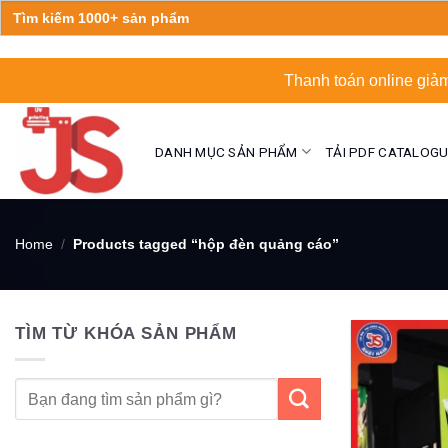
Search
for:
Skip
Thanh toán online giảm
to
content
DANH MỤC SẢN PHẨM
TẢI PDF CATALOG
Home
/
Products tagged “hộp đèn quảng cáo”
TÌM TỪ KHÓA SẢN PHẨM
Search
for: