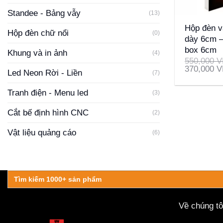
+
Standee - Bảng vẫy
(13)
Hộp đèn v
Hộp đèn chữ nổi
(0)
dày 6cm – 
box 6cm
Khung và in ảnh
(4)
550,000
V
370,000
V
Led Neon Rời - Liền
(7)
Tranh điện - Menu led
(3)
Cắt bế định hình CNC
(2)
Vật liệu quảng cáo
(6)
Search
for:
Về chúng tô