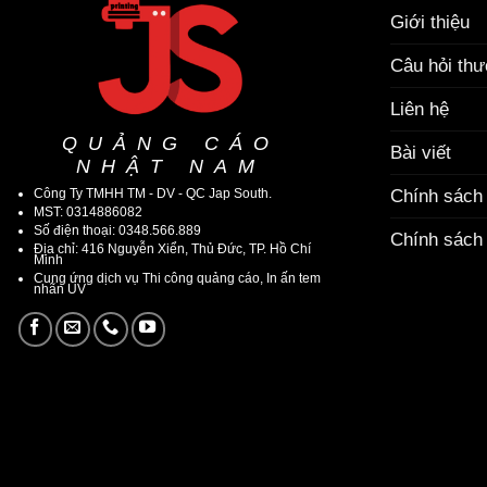
Giới thiệu
Câu hỏi th
Liên hệ
QUẢNG CÁO
Bài viết
NHẬT NAM
Công Ty TMHH TM - DV - QC Jap South.
Chính sách
MST: 0314886082
Số điện thoại: 0348.566.889
Chính sách 
Địa chỉ: 416 Nguyễn Xiển, Thủ Đức, TP. Hồ Chí
Minh
Cung ứng dịch vụ Thi công quảng cáo, In ấn tem
nhãn UV