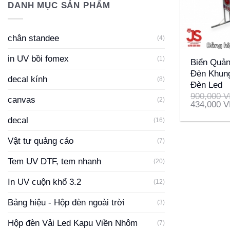
DANH MỤC SẢN PHẨM
chân standee
(4)
+
in UV bồi fomex
(1)
Biển Quả
Đèn Khung
decal kính
(8)
Đèn Led
900,000
V
canvas
(2)
434,000
V
decal
(16)
Vật tư quảng cáo
(7)
Tem UV DTF, tem nhanh
(20)
In UV cuộn khổ 3.2
(12)
Bảng hiệu - Hộp đèn ngoài trời
(3)
Hộp đèn Vải Led Kapu Viền Nhôm
(7)