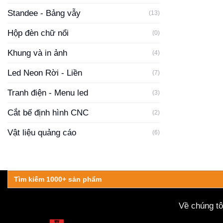
Standee - Bảng vẫy
(13)
Hộp đèn chữ nổi
(0)
Khung và in ảnh
(4)
Led Neon Rời - Liền
(7)
Tranh điện - Menu led
(3)
Cắt bế định hình CNC
(2)
Vật liệu quảng cáo
(6)
Search
for:
Về chúng tô