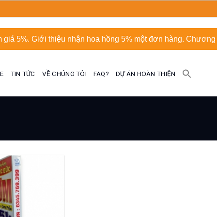
 giá 5%. Giới thiệu nhận hoa hồng 5% một đơn hàng. Chương t
UE
TIN TỨC
VỀ CHÚNG TÔI
FAQ?
DỰ ÁN HOÀN THIỆN