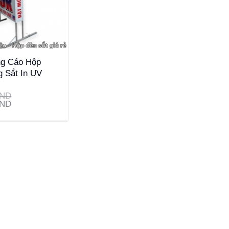
ng Cáo Hộp
 Sắt In UV
ND
ND