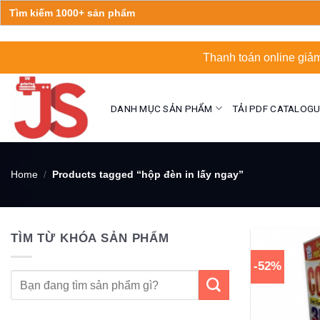
Search
for:
Skip
Thanh toán online giảm
to
content
DANH MỤC SẢN PHẨM
TẢI PDF CATALOG
Home
/
Products tagged “hộp đèn in lấy ngay”
TÌM TỪ KHÓA SẢN PHẨM
-52%
Search
for: