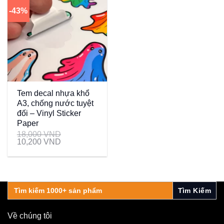
-43%
Tem decal nhựa khổ
A3, chống nước tuyệt
đối – Vinyl Sticker
Paper
18,000
VND
10,200
VND
Search
for:
Về chúng tôi