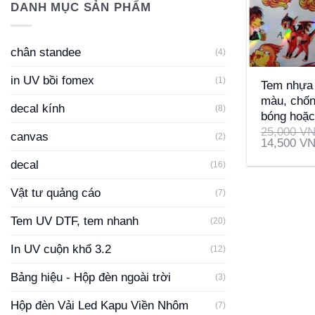
DANH MỤC SẢN PHẨM
chân standee
(4)
+
in UV bồi fomex
(1)
Tem nhựa 
màu, chốn
decal kính
(8)
bóng hoặc
25,000
V
canvas
(2)
14,500
V
decal
(16)
Vật tư quảng cáo
(7)
Tem UV DTF, tem nhanh
(20)
In UV cuộn khổ 3.2
(12)
Bảng hiệu - Hộp đèn ngoài trời
(3)
Hộp đèn Vải Led Kapu Viền Nhôm
(7)