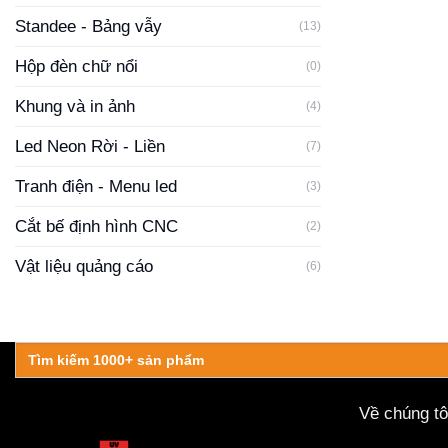
Standee - Bảng vẫy
(13)
Hộp đèn chữ nổi
(0)
Khung và in ảnh
(4)
Led Neon Rời - Liền
(7)
Tranh điện - Menu led
(3)
Cắt bế định hình CNC
(2)
Vật liệu quảng cáo
(6)
Search
for:
Về chúng tô