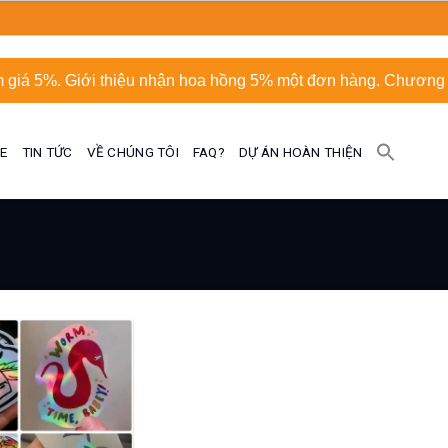
 giá 5%. Giới thiệu nhận hoa hồng 5% một đơn hàng. Chương t
UE
TIN TỨC
VỀ CHÚNG TÔI
FAQ?
DỰ ÁN HOÀN THIỆN