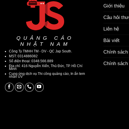
Giới thiệu
Câu hỏi th
Liên hệ
QUẢNG CÁO
Bài viết
NHẬT NAM
Công Ty TMHH TM - DV - QC Jap South.
Chính sách
MST: 0314886082
Số điện thoại: 0348.566.889
Chính sách 
Địa chỉ: 416 Nguyễn Xiển, Thủ Đức, TP. Hồ Chí
Minh
Cung ứng dịch vụ Thi công quảng cáo, In ấn tem
nhãn UV