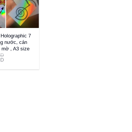
Holographic 7
g nước, cán
 mờ , A3 size
ND
ND