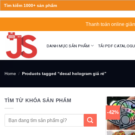
Search
for:
Skip
Thanh toán online giảm
to
content
DANH MỤC SẢN PHẨM
TẢI PDF CATALOG
Home
/
Products tagged “decal hologram giá rẻ”
TÌM TỪ KHÓA SẢN PHẨM
-42%
Search
for: