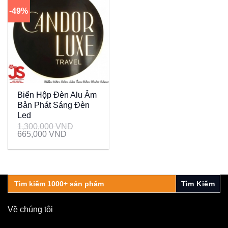
-49%
Biển Hộp Đèn Alu Âm
Bản Phát Sáng Đèn
Led
1,300,000
VND
665,000
VND
Search
for:
Về chúng tôi