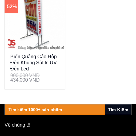
-52%
Biển Quảng Cáo Hộp
Đèn Khung Sắt In UV
Đèn Led
900,000
VND
434,000
VND
Search
for:
Về chúng tôi