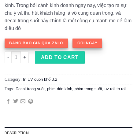
kính. Trong bối cảnh kinh doanh ngày nay, việc tạo ra sự
chú ý và thu hút khách hàng là vô cùng quan trọng, và
decal trong suốt này chính là một công cụ mạnh mẽ để làm
điều đó
BẢNG BÁO GIÁ QUA ZALO
GỌI NGAY
Decal trong suốt dán cửa kính in máy UV - Transparent Ultra C
ADD TO CART
Category:
In UV cuộn khổ 3.2
Tags:
Decal trong suốt
,
phim dán kính
,
phim trong suốt
,
uv roll to roll
DESCRIPTION