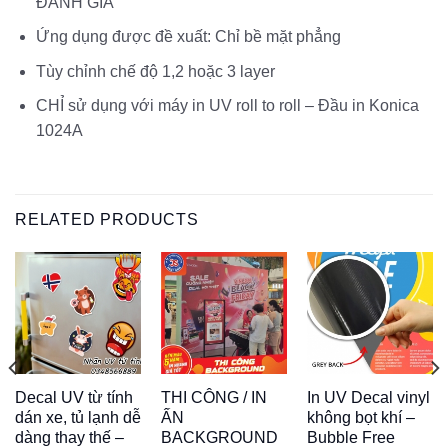
ĐÁNH GIÁ
Ứng dụng được đề xuất: Chỉ bề mặt phẳng
Tùy chỉnh chế độ 1,2 hoặc 3 layer
CHỈ sử dụng với máy in UV roll to roll – Đầu in Konica
1024A
RELATED PRODUCTS
Decal UV từ tính
THI CÔNG / IN
In UV Decal vinyl
dán xe, tủ lạnh dễ
ẤN
không bọt khí –
dàng thay thế –
BACKGROUND
Bubble Free