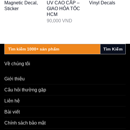
Magnetic Decal,
UV CAO CẤP –
Vinyl Decals
Sticker
GIAO HỎA TỐC
HCM
90,000
VND
Search
for:
Về chúng tôi
Giới thiệu
Câu hỏi thường gặp
Liên hệ
Bài viết
Chính sách bảo mật